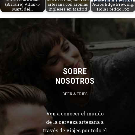
(Birraire) Villar-i-
artesana con aromas
Adios Edge Brewing,
Martí del…
ingleses en Madrid
Hola Freddo Fox
SOBRE
NOSOTROS
BEER & TRIPS
Ven a conocer el mundo
de la cerveza artesana a
través de viajes por todo el