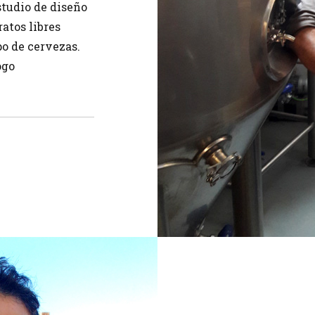
studio de diseño
atos libres
po de cervezas.
ogo