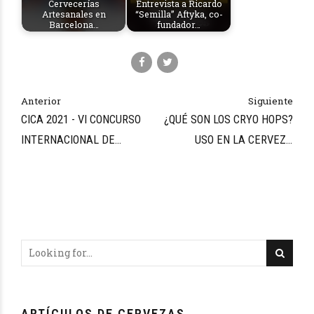
Cervecerías
Entrevista a Ricardo
Artesanales en
“Semilla” Aftyka, co-
Barcelona…
fundador…
Anterior
Siguiente
CICA 2021 - VI CONCURSO
¿QUÉ SON LOS CRYO HOPS?
INTERNACIONAL DE
USO EN LA CERVEZA
CERVEZAS ARTESANAS
ARTESANAL
ARTÍCULOS DE CERVEZAS