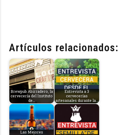
Artículos relacionados:
Brewpub Abirradero, la
Entrevista a 3
cervecería del Instituto
cervecerías
de…
artesanales durante la…
Las Mejores