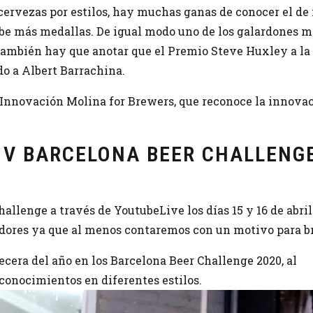
cervezas por estilos, hay muchas ganas de conocer el de
ibe más medallas. De igual modo uno de los galardones m
 También hay que anotar que el Premio Steve Huxley a la
do a Albert Barrachina.
a Innovación Molina for Brewers, que reconoce la innova
.
 V BARCELONA BEER CHALLENG
hallenge a través de YoutubeLive los días 15 y 16 de abril
ores ya que al menos contaremos con un motivo para br
cera del año en los Barcelona Beer Challenge 2020, al
onocimientos en diferentes estilos.