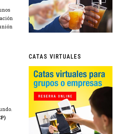
gunos
lación
 unión
CATAS VIRTUALES
mundo.
CP)