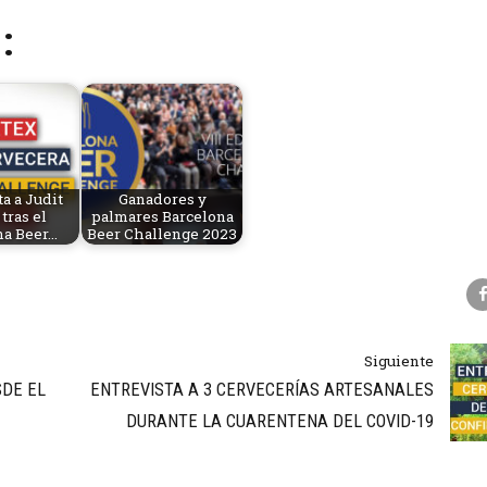
:
a a Judit
Ganadores y
tras el
palmares Barcelona
na Beer…
Beer Challenge 2023
Siguiente
SDE EL
ENTREVISTA A 3 CERVECERÍAS ARTESANALES
DURANTE LA CUARENTENA DEL COVID-19