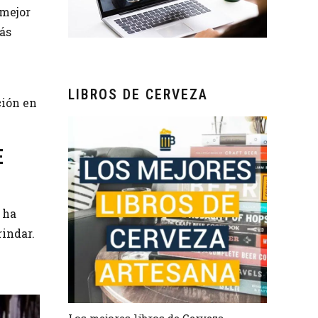
 mejor
ás
LIBROS DE CERVEZA
ción en
E
 ha
indar.
Los mejores libros de Cerveza