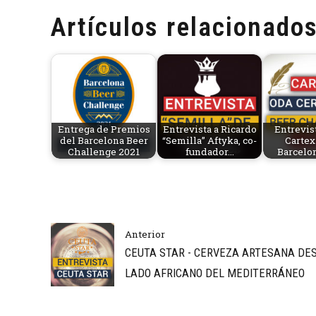
Artículos relacionados
Entrega de Premios
Entrevista a Ricardo
Entrevist
del Barcelona Beer
“Semilla” Aftyka, co-
Cartex 
Challenge 2021
fundador…
Barcelo
Anterior
CEUTA STAR - CERVEZA ARTESANA DE
LADO AFRICANO DEL MEDITERRÁNEO