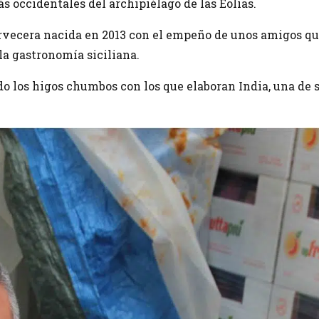
ás occidentales del archipiélago de las Eolias.
ervecera nacida en 2013 con el empeño de unos amigos q
la gastronomía siciliana.
 los higos chumbos con los que elaboran India, una de 